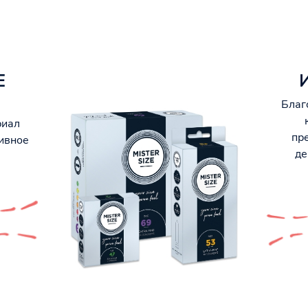
Е
Благ
риал
пр
ивное
де