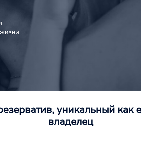
и
 жизни.
резерватив, уникальный как е
владелец