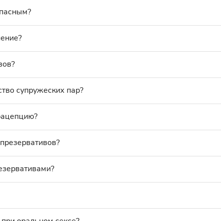
опасным?
нение?
вов?
тво супружеских пар?
рацепцию?
 презервативов?
езервативами?