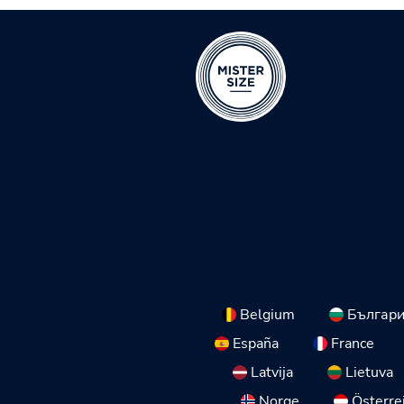
Belgium
Българ
España
France
Latvija
Lietuva
Norge
Österre