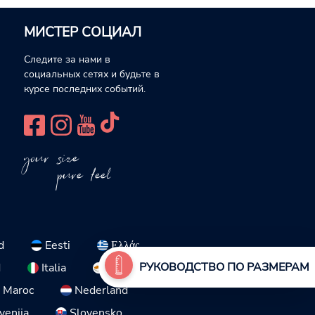
МИСТЕР СОЦИАЛ
Следите за нами в
социальных сетях и будьте в
курсе последних событий.
your size
pure feel
d
Eesti
Ελλάς
РУКОВОДСТВО ПО РАЗМЕРАМ
d
Italia
Κύπρος
Maroc
Nederland
venija
Slovensko