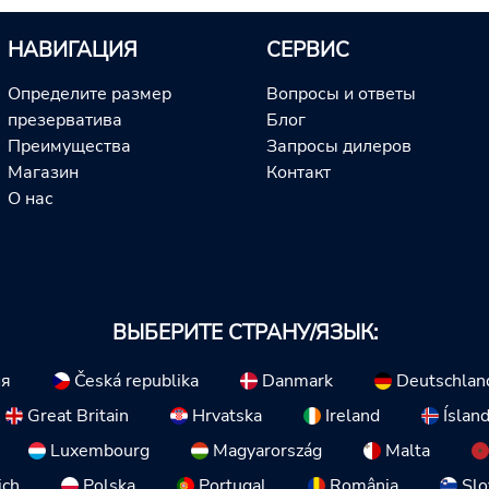
НАВИГАЦИЯ
СЕРВИС
Определите размер
Вопросы и ответы
презерватива
Блог
Преимущества
Запросы дилеров
Магазин
Контакт
О нас
ВЫБЕРИТЕ СТРАНУ/ЯЗЫК:
ия
Česká republika
Danmark
Deutschlan
Great Britain
Hrvatska
Ireland
Íslan
Luxembourg
Magyarország
Malta
ich
Polska
Portugal
România
Slo