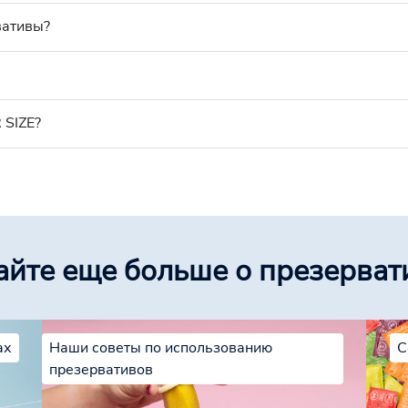
вативы?
 SIZE?
айте еще больше о презерват
ах
Наши советы по использованию
С
презервативов