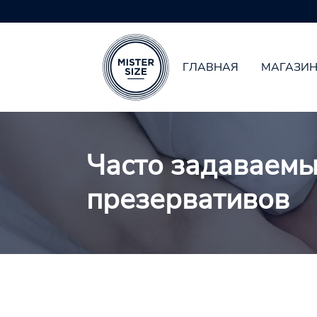
дходящий презерватив
ГЛАВНАЯ
МАГАЗИ
Skip to main content
Часто задаваемы
презервативов