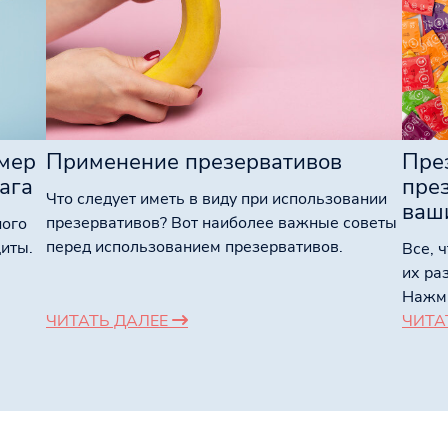
мер
Применение презервативов
Пре
ага
през
Что следует иметь в виду при использовании
ваш
презервативов? Вот наиболее важные советы
ного
перед использованием презервативов.
иты.
Все, 
ь
их ра
Нажми
ЧИТАТЬ ДАЛЕЕ
ЧИТА