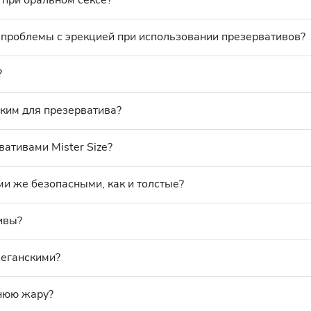
 при оральном сексе?
проблемы с эрекцией при использовании презервативов?
?
ким для презерватива?
вативами Mister Size?
ми же безопасными, как и толстые?
ивы?
веганскими?
тнюю жару?