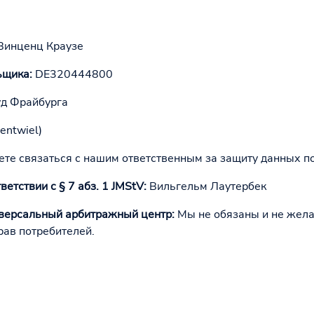
 Винценц Краузе
ьщика:
DE320444800
д Фрайбурга
entwiel)
те связаться с нашим ответственным за защиту данных п
етствии с § 7 абз. 1 JMStV:
Вильгельм Лаутербек
иверсальный арбитражный центр:
Мы не обязаны и не жела
рав потребителей.