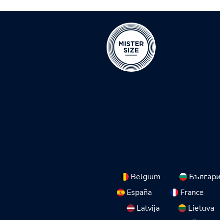
Belgium
Българ
España
France
Latvija
Lietuva