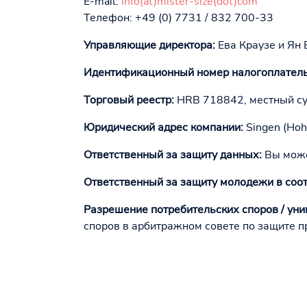
E-mail:
info(at)mister-size(dot)com
Телефон: +49 (0) 7731 / 832 700-33
Управляющие директора:
Ева Краузе и Ян
Идентификационный номер налогоплател
Торговый реестр:
HRB 718842, местный су
Юридический адрес компании:
Singen (Hoh
Ответственный за защиту данных:
Вы може
Ответственный за защиту молодежи в соотв
Разрешение потребительских споров / ун
споров в арбитражном совете по защите п