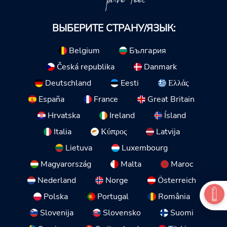
pure feel
ВЫБЕРИТЕ СТРАНУ/ЯЗЫК:
Belgium
България
Česká republika
Danmark
Deutschland
Eesti
Ελλάς
España
France
Great Britain
Hrvatska
Ireland
Ísland
Italia
Κύπρος
Latvija
Lietuva
Luxembourg
Magyarország
Malta
Maroc
Nederland
Norge
Österreich
Polska
Portugal
România
Slovenija
Slovensko
Suomi