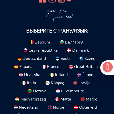
your size
pure feel
ВЫБЕРИТЕ СТРАНУ/ЯЗЫК:
Belgium
България
Česká republika
Danmark
Deutschland
Eesti
Ελλάς
España
France
Great Britain
Hrvatska
Ireland
Ísland
Italia
Κύπρος
Latvija
Lietuva
Luxembourg
Magyarország
Malta
Maroc
Nederland
Norge
Österreich