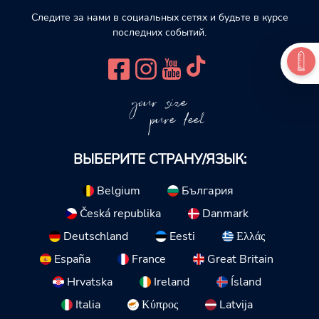
Следите за нами в социальных сетях и будьте в курсе
последних событий.
your size
pure feel
ВЫБЕРИТЕ СТРАНУ/ЯЗЫК:
Belgium
България
Česká republika
Danmark
Deutschland
Eesti
Ελλάς
España
France
Great Britain
Hrvatska
Ireland
Ísland
Italia
Κύπρος
Latvija